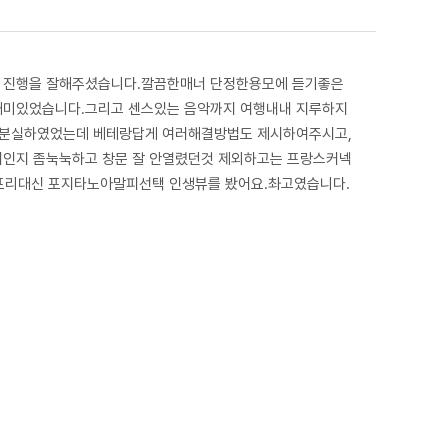
이 진행을 잘해주셨습니다.깔끔한매너 단정한용모에 듣기좋은
재미있었습니다.그리고 센스있는 음악까지 여행내내 지루하지
을 분실하였었는데 베테랑답게 여러해결방법도 제시하여주시고,
서인지 좀눅눅하고 창문 잘 안열렸던것 제외하고는 프랑스커넥
카프리대신 포지타노아말피선택 인생뷰를 봤어요.촤고였습니다.