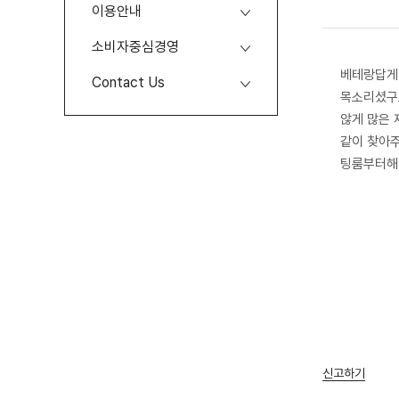
이용안내
소비자중심경영
베테랑답게
Contact Us
목소리셨구
않게 많은
같이 찾아
팅룸부터해
신고하기