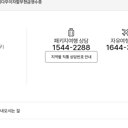
시다
무이자할부
현금영수증
패키지여행 상담
자유여행
1544-2288
1644-
무)
지역별 직통 상담번호 안내
안내
오시는 길