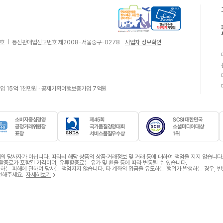
국
현
3호
통신판매업신고번호 제2008-서울중구-0278
사업자 정보확인
외
금
여
영
행
수
상
증
 15억 1천만원 · 공제기획여행보증가입 7억원
품
의
정
무
보
발
제
행
공
가
표
맹
소
제
S
준
점
비
4
C
 당사자가 아닙니다. 따라서 해당 상품의 상품·거래정보 및 거래 등에 대하여 책임을 지지 않습니다
자
5
안
S
할증료가 포함된 가격이며, 유류할증료는 유가 및 환율 등에 따라 변동될 수 있습니다.
 발생하는 피해에 관하여 당사는 책임지지 않습니다. 타 계좌의 입금을 유도하는 행위가 발생하는 경우,
중
회
I
참
인해주세요.
자세히보기
심
국
대
여
경
가
한
여
영
품
민
행
공
질
국
사
정
경
소