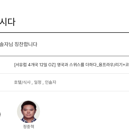
시다
솔자님 칭찬합니다
호텔/식사 , 일정 , 인솔자
자
정중혁