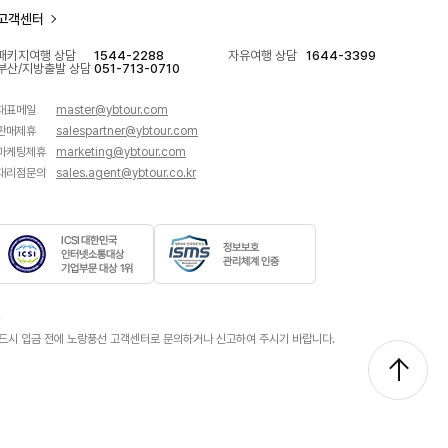
선
선
선
선
선
고객센터
페
인
유
플
네
이
스
튜
러
이
패키지여행 상담
1544-2288
자유여행 상담
1644-3399
부산/지방출발 상담
051-713-0710
스
타
브
스
버
북
바
바
친
블
대표메일
master@ybtour.com
바
로
로
구
로
판매제휴
salespartner@ybtour.com
로
가
가
바
그
마케팅제휴
marketing@ybtour.com
가
기
기
로
바
대리점문의
sales.agent@ybtour.co.kr
기
가
로
기
가
기
I
정
C
보
.
S
보
 반드시 입금 전에 노랑풍선 고객센터로 문의하거나 신고하여 주시기 바랍니다.
I
호
대
관
한
리
민
체
국
계
인
인