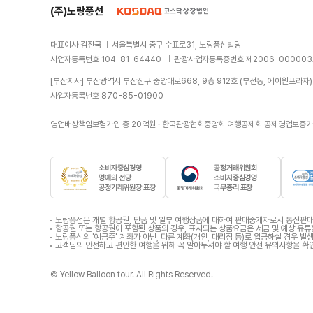
(주)노랑풍선
대표이사 김진국
서울특별시 중구 수표로31, 노랑풍선빌딩
사업자등록번호 104-81-64440
관광사업자등록증번호 제2006-00000
[부산지사] 부산광역시 부산진구 중앙대로668, 9층 912호 (부전동, 에이원프라자)
사업자등록번호 870-85-01900
영업배상책임보험가입 총 20억원 · 한국관광협회중앙회 여행공제회 공제영업보증가입
소
소
비
비
노랑풍선은 개별 항공권, 단품 및 일부 여행상품에 대하여 판매중개자로서 통신판매의
자
자
항공권 또는 항공권이 포함된 상품의 경우, 표시되는 상품요금은 세금 및 예상 유류
노랑풍선의 '예금주' 계좌가 아닌, 다른 계좌(개인, 대리점 등)로 입금하실 경우
중
중
고객님의 안전하고 편안한 여행을 위해 꼭 알아두셔야 할 여행 안전 유의사항을 확
심
심
경
경
© Yellow Balloon tour. All Rights Reserved.
영
영
명
국
예
무