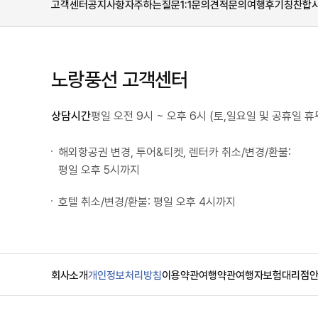
고객센터
공지사항
자주하는질문
1:1문의
견적문의
여행후기
칭찬합
노랑풍선 고객센터
상담시간
평일 오전 9시 ~ 오후 6시 (토,일요일 및 공휴일 휴
해외항공권 변경, 투어&티켓, 렌터카 취소/변경/환불:
평일 오후 5시까지
호텔 취소/변경/환불: 평일 오후 4시까지
회사소개
개인정보처리방침
이용약관
여행약관
여행자보험
대리점