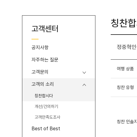
본
메
문
뉴
바
바
로
로
칭찬합
가
가
고객센터
기
기
정중혁인
공지사항
자주하는 질문
여행 상품
고객문의
고객의 소리
칭찬 유형
칭찬합시다
개선/건의하기
고객만족도조사
칭찬 인솔
Best of Best