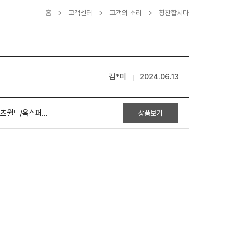
홈
고객센터
고객의 소리
칭찬합시다
김*미
2024.06.13
[서유럽 4개국 12일 OZ] 영국과 스위스를 더하다_융프라우/리기+코츠월드/옥스퍼드[1급호텔]
상품보기