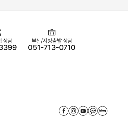
 상담
부산/지방출발 상담
3399
051-713-0710
노
노
노
노
노
랑
랑
랑
랑
랑
풍
풍
풍
풍
풍