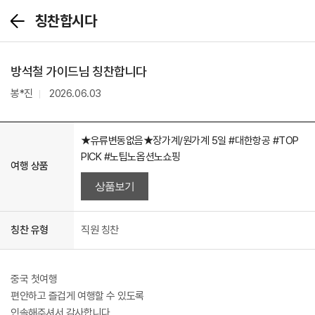
칭찬합시다
뒤
로
가
기
방석철 가이드님 칭찬합니다
봉*진
2026.06.03
★유류변동없음★장가계/원가계 5일 #대한항공 #TOP
PICK #노팁노옵션노쇼핑
여행 상품
상품보기
칭찬 유형
직원 칭찬
중국 첫여행
편안하고 즐겁게 여행할 수 있도록
인솔해주셔서 감사합니다