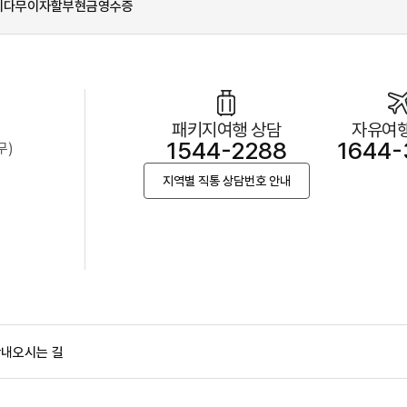
시다
무이자할부
현금영수증
패키지여행 상담
자유여행
1544-2288
1644-
무)
지역별 직통 상담번호 안내
안내
오시는 길