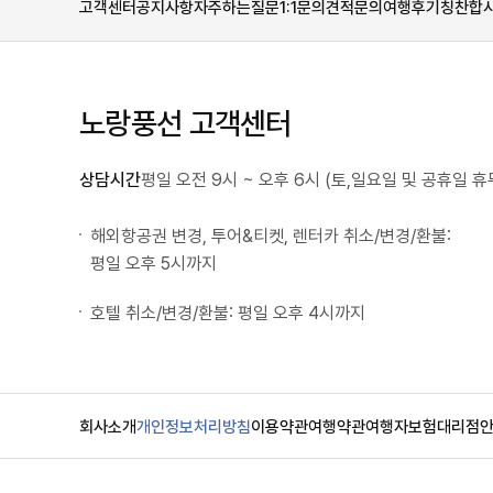
고객센터
공지사항
자주하는질문
1:1문의
견적문의
여행후기
칭찬합
노랑풍선 고객센터
상담시간
평일 오전 9시 ~ 오후 6시 (토,일요일 및 공휴일 휴
해외항공권 변경, 투어&티켓, 렌터카 취소/변경/환불:
평일 오후 5시까지
호텔 취소/변경/환불: 평일 오후 4시까지
회사소개
개인정보처리방침
이용약관
여행약관
여행자보험
대리점