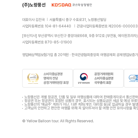
(주)노랑풍선
대표이사 김진국
서울특별시 중구 수표로31, 노랑풍선빌딩
사업자등록번호 104-81-64440
관광사업자등록증번호 제2006-00000
[부산지사] 부산광역시 부산진구 중앙대로668, 9층 912호 (부전동, 에이원프라자)
사업자등록번호 870-85-01900
영업배상책임보험가입 총 20억원 · 한국관광협회중앙회 여행공제회 공제영업보증가입
소
소
비
비
노랑풍선은 개별 항공권, 단품 및 일부 여행상품에 대하여 판매중개자로서 통신판매의
자
자
항공권 또는 항공권이 포함된 상품의 경우, 표시되는 상품요금은 세금 및 예상 유류
노랑풍선의 '예금주' 계좌가 아닌, 다른 계좌(개인, 대리점 등)로 입금하실 경우
중
중
고객님의 안전하고 편안한 여행을 위해 꼭 알아두셔야 할 여행 안전 유의사항을 확
심
심
경
경
© Yellow Balloon tour. All Rights Reserved.
영
영
명
국
예
무