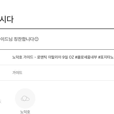
시다
가이드님 칭찬합니다😊
가이드
드
노덕호