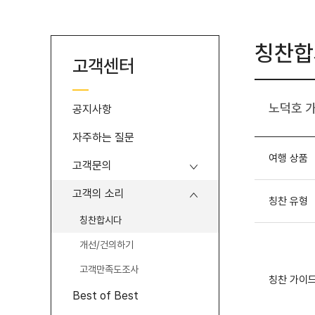
본
메
문
뉴
바
바
로
로
칭찬합
가
가
고객센터
기
기
노덕호 
공지사항
자주하는 질문
여행 상품
고객문의
고객의 소리
칭찬 유형
칭찬합시다
개선/건의하기
고객만족도조사
칭찬 가이
Best of Best