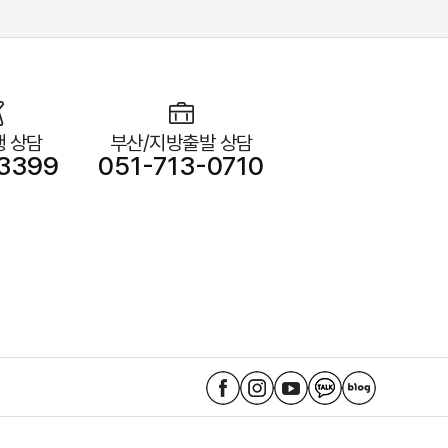
 상담
부산/지방출발 상담
3399
051-713-0710
노
노
노
노
노
랑
랑
랑
랑
랑
풍
풍
풍
풍
풍