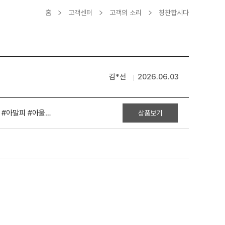
홈
고객센터
고객의 소리
칭찬합시다
김*선
2026.06.03
노덕호 가이드 - 로맨틱 이탈리아 9일 OZ #콜로세움내부 #포지타노 #아말피 #아울렛 #전일정4성호텔
상품보기