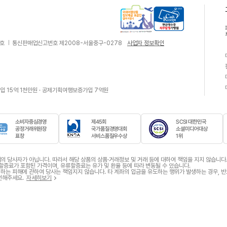
국
현
3호
통신판매업신고번호 제2008-서울중구-0278
사업자 정보확인
외
금
여
영
행
수
상
증
 15억 1천만원 · 공제기획여행보증가입 7억원
품
의
정
무
보
발
제
행
공
가
표
맹
소
제
S
준
점
비
4
C
 당사자가 아닙니다. 따라서 해당 상품의 상품·거래정보 및 거래 등에 대하여 책임을 지지 않습니다
자
5
안
S
할증료가 포함된 가격이며, 유류할증료는 유가 및 환율 등에 따라 변동될 수 있습니다.
 발생하는 피해에 관하여 당사는 책임지지 않습니다. 타 계좌의 입금을 유도하는 행위가 발생하는 경우,
중
회
I
참
인해주세요.
자세히보기
심
국
대
여
경
가
한
여
영
품
민
행
공
질
국
사
정
경
소