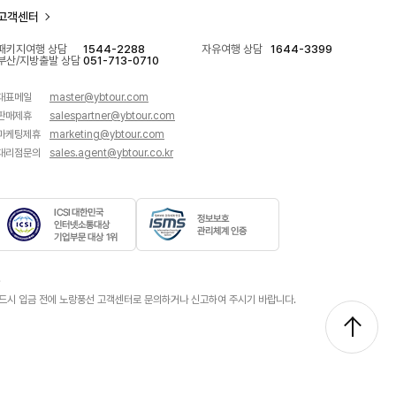
선
선
선
선
선
고객센터
페
인
유
플
네
이
스
튜
러
이
패키지여행 상담
1544-2288
자유여행 상담
1644-3399
부산/지방출발 상담
051-713-0710
스
타
브
스
버
북
바
바
친
블
대표메일
master@ybtour.com
바
로
로
구
로
판매제휴
salespartner@ybtour.com
로
가
가
바
그
마케팅제휴
marketing@ybtour.com
가
기
기
로
바
대리점문의
sales.agent@ybtour.co.kr
기
가
로
기
가
기
I
정
C
보
.
S
보
 반드시 입금 전에 노랑풍선 고객센터로 문의하거나 신고하여 주시기 바랍니다.
I
호
대
관
한
리
민
체
국
계
인
인