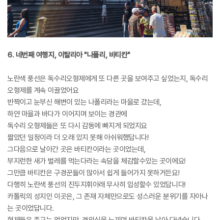
6. 네번째 여행지, 이탈리아 "나폴리, 바티칸"
노란색 풍선은 독수리오형제에게 또 다른 곳을 보여주고 싶었는지, 독수리
오형제를 계속 이끌었어요
반짝이고 눈부신 해변이 있는 나폴리라는 마을로 갔는데,
하얀 마을과 바다가 이어지며 보이는 경관에
독수리 오형제들은 또 다시 감동에 빠지게 되었지요
짧았던 일정이라 더 오래 있지 못해 아쉬워했답니다!
그다음으로 날아간 곳은 바티칸이라는 곳이었는데,
부지런한 새가 벌레를 먹는다라는 속담을 체감할수있는 곳이에요!
그만큼 바티칸은 구경꾼들이 많아서 쉽게 들어가지 못하거든요!
다행히 노란색 풍선의 진두지휘아래 무사히 입성할수 있었답니다!
카톨릭의 성지인 이곳은, 그 존재 자체만으로도 성스러운 분위기를 자아나
는 곳이었답니다.
형제들은 종교는 없었지만, 경외심을 느끼며 바티칸을 날아 다녔습니다