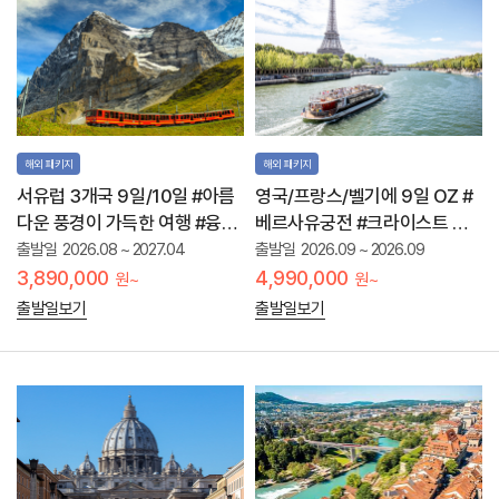
해외 패키지
해외 패키지
서유럽 3개국 9일/10일 #아름
영국/프랑스/벨기에 9일 OZ #
다운 풍경이 가득한 여행 #융프
베르사유궁전 #크라이스트 처
라우 #나/폼/소
치 칼리지 #릴 미술관
출발일
2026.08 ~ 2027.04
출발일
2026.09 ~ 2026.09
3,890,000
4,990,000
원~
원~
출발일보기
출발일보기