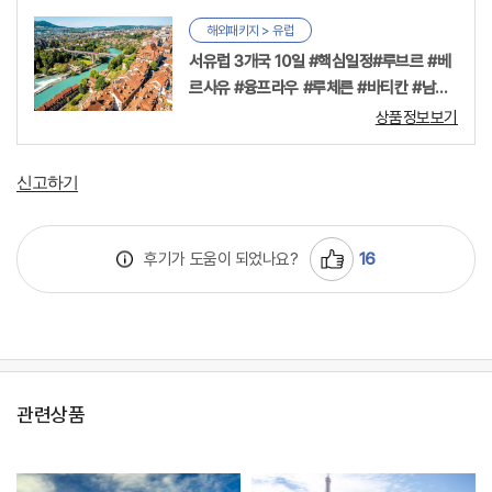
해외패키지
>
유럽
서유럽 3개국 10일 #핵심일정#루브르 #베
르사유 #융프라우 #루체른 #바티칸 #남부
투어
상품정보보기
신고하기
후기가 도움이 되었나요?
16
관련상품