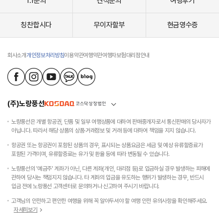
1:1문의
견적문의
여행후기
칭찬합시다
무이자할부
현금영수증
회사소개
개인정보처리방침
이용약관
여행약관
여행자보험
대리점안내
(주)노랑풍선
노랑풍선은 개별 항공권, 단품 및 일부 여행상품에 대하여 판매중개자로서 통신판매의 당사자가
아닙니다. 따라서 해당 상품의 상품·거래정보 및 거래 등에 대하여 책임을 지지 않습니다.
항공권 또는 항공권이 포함된 상품의 경우, 표시되는 상품요금은 세금 및 예상 유류할증료가
포함된 가격이며, 유류할증료는 유가 및 환율 등에 따라 변동될 수 있습니다.
노랑풍선의 '예금주' 계좌가 아닌, 다른 계좌(개인, 대리점 등)로 입금하실 경우 발생하는 피해에
관하여 당사는 책임지지 않습니다. 타 계좌의 입금을 유도하는 행위가 발생하는 경우, 반드시
입금 전에 노랑풍선 고객센터로 문의하거나 신고하여 주시기 바랍니다.
고객님의 안전하고 편안한 여행을 위해 꼭 알아두셔야 할 여행 안전 유의사항을 확인해주세요.
자세히보기