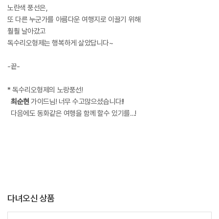
노란색 풍선은,
또 다른 누군가를 아름다운 여행지로 이끌기 위해
훨훨 날아갔고
독수리오형제는 행복하게 살았답니다~
-끝-
* 독수리오형제의 노랑풍선!
최순현
가이드님! 너무 수고많으셨습니다!!
다음에도 동화같은 여행을 함께 할수 있기를…!
다녀오신 상품