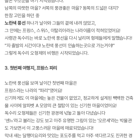
들은 수소문을 하기 시작했습니다.
남쪽의 따뜻한 마을? 서쪽의 풍경좋은 마을? 동쪽의 드넓은 대지?
한참 고민을 하던 중
노란색 풍선
하나가 날아와 그들의 곁에 내려 앉았고,
그 안에는 프랑스, 스위스, 이탈리아라는 나라이름이 적혀있었어요!
사령관 독수리는 바로 노란색 풍선을 다시 날리며 형제들에게 말했습니다!
"자 출발의 시간이다! 노란색 풍선이 인솔하는곳으로 가는거야!"
그렇게 독수리 오형제의 비행은 시작되었습니다.
3. 첫번째 여행지, 프랑스 파리
노란색 풍선을 보며 날아간 첫번째 마을은
프랑스라는 나라의 "파리"였어요!
신기하게도 이 마을에는 높은 건물이 없었고, 정교하게 설계된 빽백한 건축
물 사이에 알파벳 A 모양의 큰 철탑이 있는 신기한 마을이었어요!
독수리 오형제들은 신기한 광경에 넋놓고 돌아 다녔습니다
'센느'라고 불리는 강도 보고 아주 유명한 그림이 있는 '오르셰'라는 박물관
도 가보면서 이 고풍스러운 마을에 매료되었습니다!
막내 새는 달팽이요리와 맛있는 포도주를 먹고 아주 색다르고도 진귀한 경