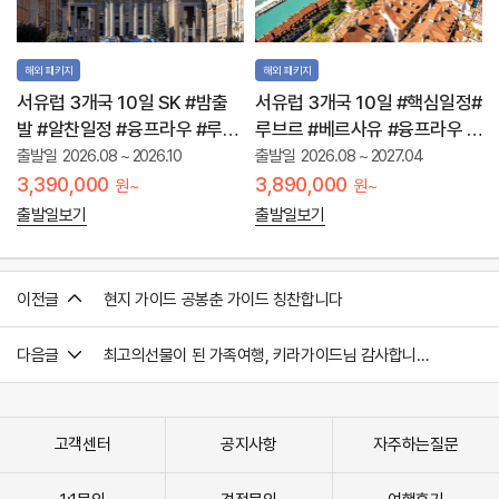
해외 패키지
해외 패키지
서유럽 3개국 10일 SK #밤출
서유럽 3개국 10일 #핵심일정#
발 #알찬일정 #융프라우 #루브
루브르 #베르사유 #융프라우 #
르 #나/폼/소
루체른 #바티칸 #남부투어
출발일
2026.08 ~ 2026.10
출발일
2026.08 ~ 2027.04
3,390,000
3,890,000
원~
원~
출발일보기
출발일보기
이전글
현지 가이드 공봉춘 가이드 칭찬합니다
다음글
최고의선물이 된 가족여행, 키라가이드님 감사합니다
고객센터
공지사항
자주하는질문