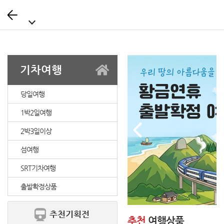
뒤
로
가
기