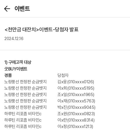
이벤트
뒤
로
가
기
<천만금 대잔치>이벤트-당첨자 발표
2024.12.16
1) 구매고객 대상
굿BUY이벤트
경품
당첨자
노랑풍선 한정판 순금뱃지
김x웅(010xxxx0126)
노랑풍선 한정판 순금뱃지
이x희(010xxxx5195)
노랑풍선 한정판 순금뱃지
조x일(010xxxx1965)
노랑풍선 한정판 순금뱃지
이x재(010xxxx5763)
노랑풍선 한정판 순금뱃지
박x진(010xxxx9045)
하루틴 리포좀 비타민c
조x원(010xxxx0823)
하루틴 리포좀 비타민c
이x란(010xxxx8314)
하루틴 리포좀 비타민c
이x정(010xxxx1213)