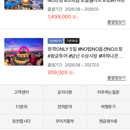
NO쇼핑 #초특급 로얄클리프 #1DAY자유
파
스
방
타
가
출발기간
2026.08 ~ 2026.10
야
상
콕
프
이
1,499,000
원~
방
라
할
출발일보기
콕
탐
수
만
낙
있
으
힐
으
로
해외패키지
TOP PICK
에
니
도
위
상
방콕ONLY 5일 #NO팁NO옵션NO쇼핑
꽉
치
세
#왕궁투어 #담넌 수상시장 #마하나콘 전
찬
한
내
일
망대
로
용
출발기간
2026.08 ~ 2027.03
정
얄
은
!
959,000
원~
클
일
왓
출발일보기
리
정
프
프
표
라
비
확
고객센터
공지사항
자주하는질문
께
치
인
우
호
부
왕
텔
탁
1:1문의
견적문의
여행후기
궁
바
드
태
이
립
국
로
니
칭찬합시다
무이자할부
현금영수증
을
얄
다
대