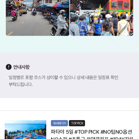
급
호
텔
에
서
파
타
야
를
방
만
끽
콕
하
으
세
요
로
!
직
로
얄
진
클
일
!
리
정
프
O
별
비
로
N
치
포
해외패키지
TOP PICK
L
호
함
파타야 5일 #TOP PICK #NO팁NO옵션
텔
코
Y