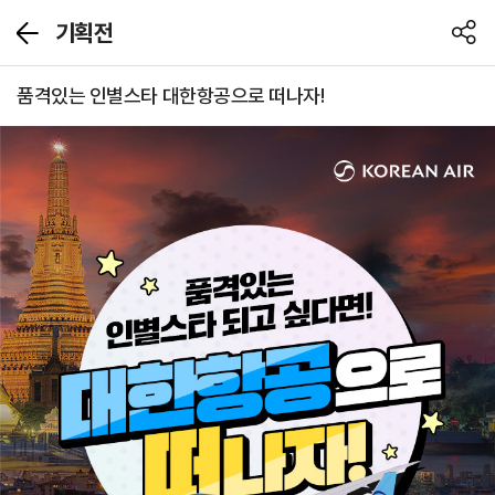
기획전
뒤
공
로
유
가
하
품격있는 인별스타 대한항공으로 떠나자!
기
기