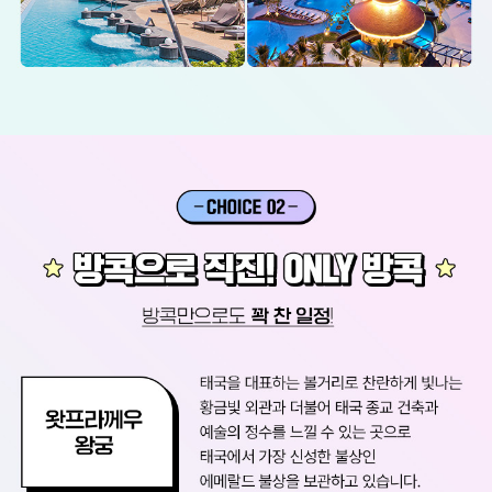
파
타
야
에
서
호
캉
스
를
?
Y
E
S
!