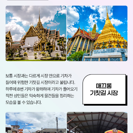
파
타
야
에
서
도
호
캉
스
를
즐
길
수
있
다
!
여
유
로
운
일
정
과
초
특