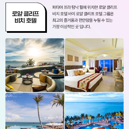
타
야
#
배
틀
트
립
#
관
광
,
휴
양
한
번
에