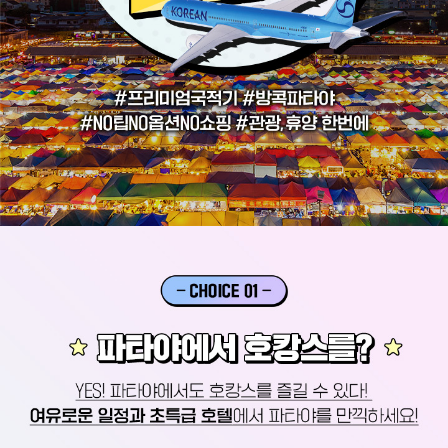
#
프
리
미
엄
국
적
기
#
방
콕
파