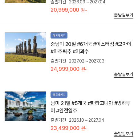
출발기간
2026.09 ~ 2027.04
(
1
20,999,000
원~
인
출발일보기
1
5
만
원
해외패키지
상
중남미 20일 #6개국 #이스터섬 #모아이
당
#마추픽추 #이과수
)
2
출발기간
2027.02 ~ 2027.03
.
24,999,000
원~
우
출발일보기
유
니
사
막
해외패키지
은
하
남미 21일 #5개국 #파타고니아 #빙하투
수
어 #완전일주
투
어
출발기간
2026.10 ~ 2027.04
(
23,499,000
원~
1
출발일보기
인