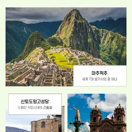
의
도
,
목
상
마
구
:
추
멍
세
픽
:
계
추
마
7
,
치
대
우
빨
불
유
려
가
니
들
사
소
어
의
금
갈
중
사
것
하
막
같
나
)
은
장
착
거
각
리
을
도
일
편
으
안
키
하
는
게
곳
(
인