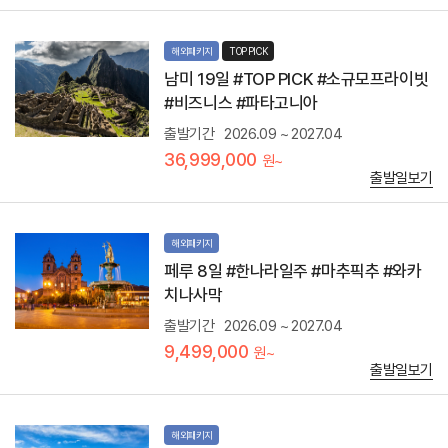
1
2
만
해외패키지
TOP PICK
원
남미 19일 #TOP PICK #소규모프라이빗
상
당
#비즈니스 #파타고니아
)
출발기간
2026.09 ~ 2027.04
쿠
스
36,999,000
원~
코
출발일보기
자
유
일
정
해외패키지
포
페루 8일 #한나라일주 #마추픽추 #와카
함
치나사막
(
쿠
출발기간
2026.09 ~ 2027.04
스
9,499,000
원~
코
출발일보기
여
행
객
의
해외패키지
성