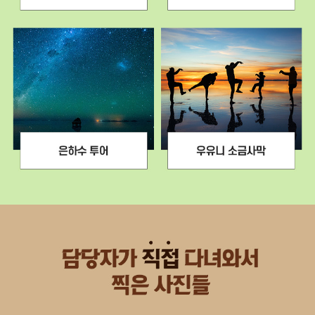
레
도
이
밍
드
고
가
성
능
당
(
:
추
스
가
페
비
인
용
식
발
민
생
시
)
대
)
의
다
건
양
출
하
텔
물
게
레
아
즐
페
르
기
리
마
는
코
스
현
케
광
지
이
장
식
블
:
(
카