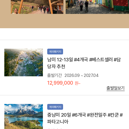
등
짚
)
차
선
탑
착
승
순
은
예
하
약
수
자
투
특
어
전
우
해외패키지
제
유
공
남미 12-13일 #4개국 #베스트셀러 #담
니
(
당자 추천
소
1
금
.
출발기간
2026.09 ~ 2027.04
사
마
막
12,999,000
원~
꾸
출발일보기
꼬
사
파
리
해외패키지
관
중남미 20일 #6개국 #완전일주 #칸쿤 #
광
포
파타고니아
함