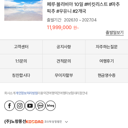
지
페루·볼리비아 10일 #버킷리스트 #마추
아
픽추 #우유니 #2개국
르
마
출발기간
2026.10 ~ 2027.04
스
11,999,000
원~
광
출발일보기
장
자
유
고객센터
공지사항
자주하는질문
시
간
포
1:1문의
견적문의
여행후기
함
)
칭찬합시다
무이자할부
현금영수증
소
금
호
텔
회사소개
개인정보처리방침
이용약관
여행약관
여행자보험
대리점안내
투
숙
(
소
금
(주)노랑풍선
으
로