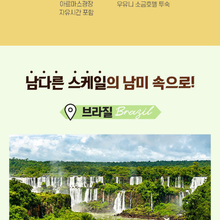
노
랑
풍
선
단
독
행
사
(
오
직
노
랑
풍
선
에
서
만
판
매