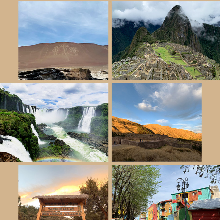
쿠
아
탑
스
사
승
코
도
:
여
,
라
행
슈
파
의
라
즈
출
스
시
발
코
내
점
,
전
로
경
모
감
살
상
타
전
도
일
,
우
B
유
B
니
Q
사
캠
막
핑
투
식
어
,
:
쎄
4
비
X
체
4