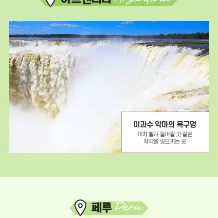
포
)
:
중
세
남
계
미
3
핵
대
심
폭
관
포
광
슈
지
가
포
로
함
프
(
산
이
:
과
세
수
계
폭
3
포
대
,
미
예
항
수
이
예
그
과
수
리
수
그
스
악
리
도
마
스
상