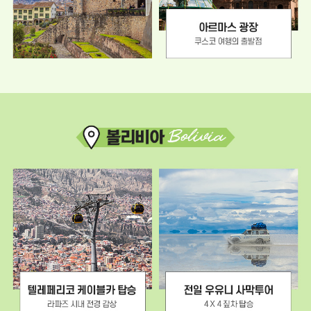
천
-
L
A
구
간
아
시
마
아
추
나
픽
또
추
는
:
대
세
한
계
항
7
공
대
탑
불
승
가
※
사
비
의
즈
중
니
하
스
나
업
산
그
토