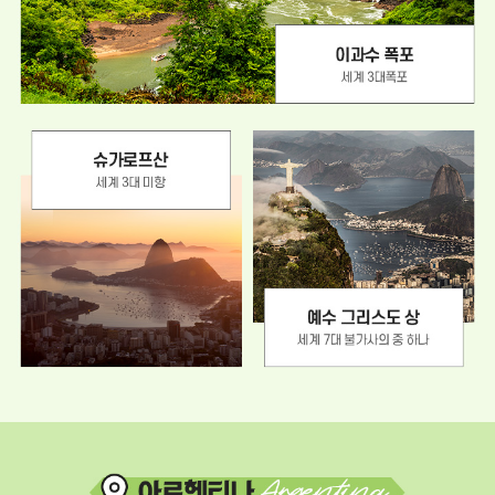
하
는
단
독
상
품
)
인
솔
자
동
행
(
출
발
부
터
도
착
까
지
이
편
과
안
수
하
폭
게