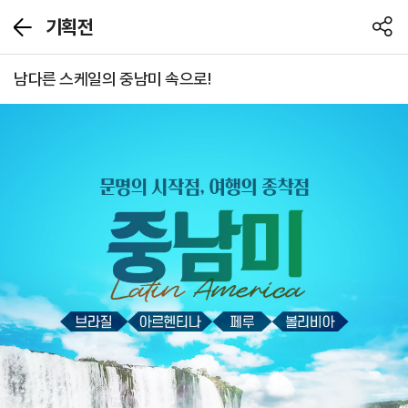
기획전
뒤
공
로
유
가
하
남다른 스케일의 중남미 속으로!
기
기