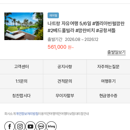
요
관
리
/
시
전
에어텔
식
경
)
,
나트랑 자유여행 5/6일 #멜리아빈펄깜란
전
2
#2베드풀빌라 #깜란비치 #공항셔틀
객
)
실
객
출발기간
2026.08 ~ 2026.12
풀
실
561,000
원~
빌
,
출발일보기
라
3
빈
)
펄
부
고객센터
공지사항
자주하는질문
랜
대
드
시
1
설
1:1문의
견적문의
여행후기
D
A
Y
칭찬합시다
무이자할부
현금영수증
P
A
S
회사소개
개인정보처리방침
이용약관
여행약관
여행자보험
대리점안내
S
이
용