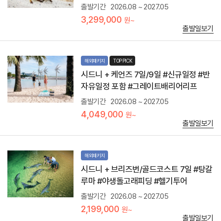
비
출발기간
2026.08 ~ 2027.05
행
월
객
3,299,000
드
원~
들
등
출발일보기
에
의
게
테
사
마
랑
해외패키지
TOP PICK
파
받
크
시드니 + 케언즈 7일/9일 #신규일정 #반
는
가
자유일정 포함 #그레이트배리어리프
액
있
티
어
출발기간
2026.08 ~ 2027.05
비
젊
4,049,000
티
원~
고
출발일보기
활
기
찬
분
해외패키지
위
시드니 + 브리즈번/골드코스트 7일 #탕갈
기
를
루마 #야생돌고래피딩 #헬기투어
느
출발기간
2026.08 ~ 2027.05
낄
수
2,199,000
원~
있
출발일보기