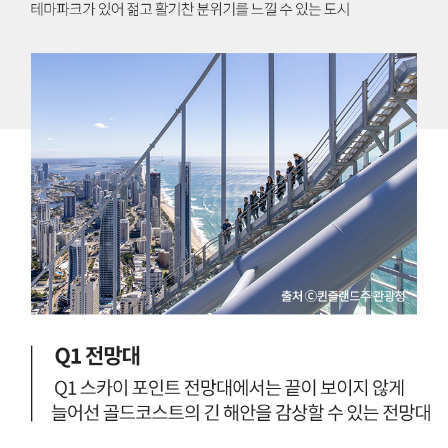
린
리
시
힐
어
간
-
리
:
호
프
1
주
등
0
골
관
시
드
광
간
러
지
2
시
역
0
시
과
분
대
의
뉴
를
접
사
체
근
우
험
성
스
할
도
웨
수
좋
일
있
은
스
는
곳
주
야
사
의
외
우
주
박
스
도
물
뱅
로
관
크
호
호
-
주
시
강