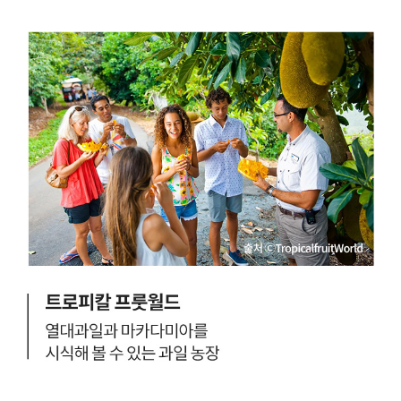
에
어
물
서
레
을
가
인
끌
장
-
어
큰
멜
와
도
버
만
시
른
든
.
의
호
나
그
주
폴
래
유
리
피
일
,
티
의
리
골
인
우
목
공
데
으
해
자
로
수
네
멜
욕
이
버
장
루
른
캥
와
의
거
함
청
루
께
춘
포
세
과
인
계
젊
트
3
음
클