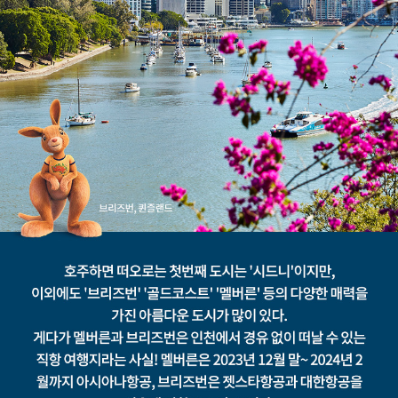
호
주
의
구
석