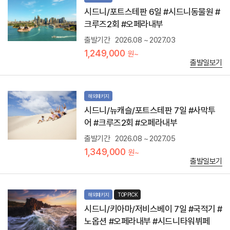
개
0
아
시드니/포트스테판 6일 #시드니동물원 #
껍
분
일
질
크루즈2회 #오페라내부
퀸
랜
을
즐
드
출발기간
2026.08 ~ 2027.03
닮
랜
-
은
1,249,000
드
원~
난
독
주
출발일보기
파
특
의
선
한
주
스
외
도
노
향
해외패키지
인
쿨
을
브
시드니/뉴캐슬/포트스테판 7일 #사막투
링
가
리
,
어 #크루즈2회 #오페라내부
진
즈
야
세
번
출발기간
2026.08 ~ 2027.05
생
계
의
돌
1,349,000
문
원~
남
고
화
출발일보기
쪽
래
유
교
먹
산
외
이
블
에
주
해외패키지
TOP PICK
루
위
기
마
시드니/키아마/저비스베이 7일 #국적기 #
치
체
운
하
노옵션 #오페라내부 #시드니타워뷔페
험
틴
는