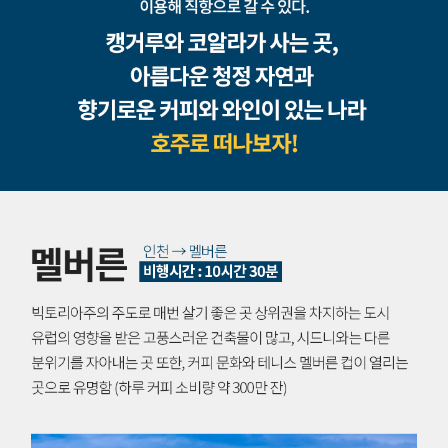
구
석
을
만
나
보
호
주
세
하
면
요
떠
오
진
로
는
짜
첫
번
호
째
도
주
시
는
를