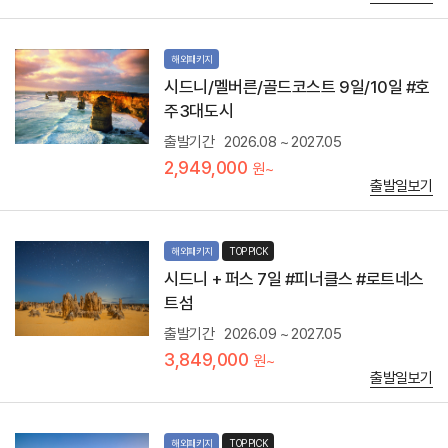
능
트
변
랙
이
션
위
해외패키지
도
치
탑
시드니/멜버른/골드코스트 9일/10일 #호
한
승
곳
주3대도시
해
.
볼
출발기간
2026.08 ~ 2027.05
해
수
변
2,949,000
원~
있
을
출발일보기
는
따
근
라
교
위
대
치
해외패키지
TOP PICK
표
한
시드니 + 퍼스 7일 #피너클스 #로트네스
여
고
행
트섬
층
지
빌
출발기간
2026.09 ~ 2027.05
포
딩
트
3,849,000
이
원~
스
늘
출발일보기
테
어
판
서
-
있
아
해외패키지
TOP PICK