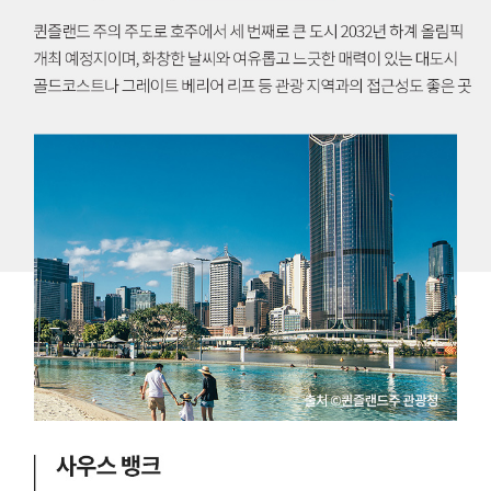
수
천
있
→
는
멜
직
버
항
른
여
비
행
행
지
시
라
간
는
:
사
1
실
0
!
시
멜
간
버
3
른
0
은
분
2
빅
0
토
2
리
3
아
년
주
1
의
2
주
월
도