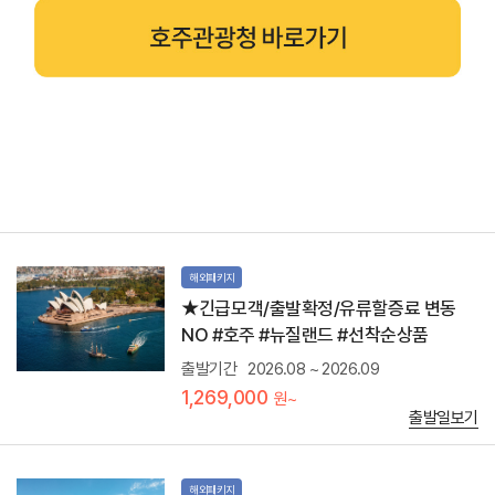
우
골
관
스
드
,
가
산
코
있
책
는
스
로
도
,
트
시
피
오
시
크
페
드
닉
라
니
공
하
→
간
우
골
등
스
드
다
-
코
양
해외패키지
호
스
한
주
★긴급모객/출발확정/유류할증료 변동
트
활
의
비
NO #호주 #뉴질랜드 #선착순상품
동
대
행
이
표
출발기간
2026.08 ~ 2026.09
시
가
랜
간
1,269,000
능
원~
드
:
한
출발일보기
마
1
공
크
시
원
로
간
모
조
3
해외패키지
튼