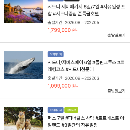
는
찔
것
시드니 세미패키지 6일/7일 #자유일정 포
한
은
함 #시드니중심 준특급호텔
모
골
래
드
출발기간
2026.08 ~ 2027.05
언
코
1,799,000
덕
원~
스
에
출발일보기
트
서
의
4
상
W
징
해외패키지
D
적
도
시드니/저비스베이 6일 #돌핀크루즈 #트
풍
타
경
레킹코스 #시드니천문대
고
.
모
출발기간
2026.09 ~ 2027.03
드
래
림
1,099,000
원~
썰
월
출발일보기
매
드
도
,
타
씨
볼
월
해외패키지
라이트팩
수
드
퍼스 7일 #피너클스 사막 #로트네스트 아
있
,
는
일랜드 #3일간의 자유일정
무
여