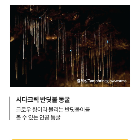
대
을
리
미
느
프
항
낄
공
도
수
원
시
있
-
로
는
리
손
포
버
꼽
토
테
히
존
라
는
스
곳
파
이
크
며
라
,
고
호
도
주
불
의
리
랜
는
드
데
마
전
크
망
오
대
페
,
라
박
하
물