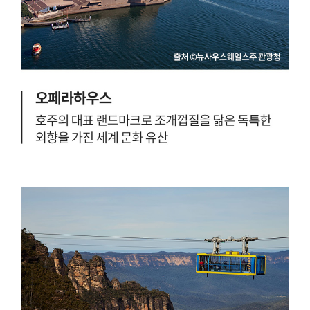
1
인
곳
0
이
으
분
있
로
퀸
는
유
즐
나
명
랜
라
함
드
호
.
주
주
(
의
로
하
주
떠
루
도
나
커
로
보
피
호
자
소
주
!
비
에
량
서
약
세
3
번
0
째
0
로
만
큰
잔
도
)
시
그
.
레
2