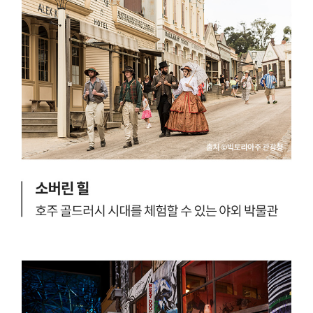
'
'
멜
버
른
'
등
의
다
양
한
매
력
을
가
진
아
름
다
운
도
시
가
많
이