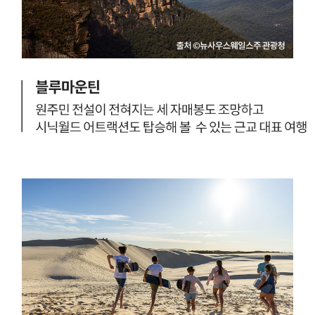
이
0
트
3
오
2
션
년
로
하
드
계
-
올
멜
림
버
픽
른
개
에
최
간
예
다
정
면
지
꼭
이
가
며
봐
,
야
화
할
창
관
한
광
날
지
씨
중
와
하
여
나
유