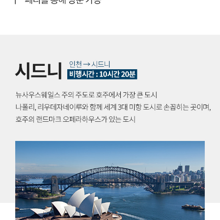
코
자
알
아
라
내
가
는
브
사
곳
리
는
.
곳
또
즈
,
한
번
아
,
름
커
인
다
피
천
운
문
→
청
화
브
정
와
리
자
테
즈
연
니
번
과
스
비
향
멜
행
기
버
시
로
른
간
운
컵
:
커
이
9
피
열
시
와
리
간
와
는