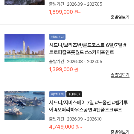
등
-
출발기간
2026.09 ~ 2027.05
해
을
원
변
1,899,000
할
원~
주
관
수
출발일보기
민
광
있
전
휴
는
설
양
모
이
도
해외패키지
래
전
시
섬
시드니/브리즈번/골드코스트 6일/7일 #
혀
서
으
지
트로피칼프룻월드 #스카이포인트
핑
로
는
장
브
출발기간
2026.08 ~ 2027.05
세
소
리
자
1,399,000
로
원~
즈
매
유
출발일보기
번
봉
명
에
도
한
서
조
서
페
망
해외패키지
TOP PICK
퍼
리
하
스
시드니/저비스베이 7일 #노옵션 #헬기투
를
고
파
통
어 #오페라하우스공연 #펜폴즈크루즈
시
라
해
닉
다
출발기간
2026.09 ~ 2026.10
방
월
이
문
4,749,000
드
원~
스
가
어
출발일보기
해