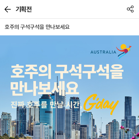
기획전
뒤
공
로
유
가
하
호주의 구석구석을 만나보세요
기
기