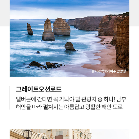
'
시
만
드
니
날
'
이
시
지
만
간
,
이
,
외
에
G
도
'
'
브
리
d
즈
번
a
'
'
y
골
드
코
스
트