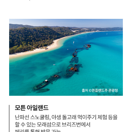
타
받
항
은
공
고
과
풍
대
스
한
러
항
운
공
건
을
축
이
물
용
이
해
많
직
고
항
,
으
시
로
드
갈
니
수
와
있
는
다
다
.
른
캥
분
거
위
루
기
와
를