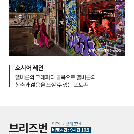
있
다
.
게
다
가
멜
버
른
과
브
리
즈
번
은
인
천
에
서
경
멜
유
없
버
이
른
떠
날
인