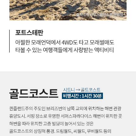
!
롭
남
고
부
느
해
긋
안
한
을
매
따
력
라
이
펼
있
쳐
는
지
대
는
도
아
시
름
.
시
답
골
드
고
드
광
니
코
활
스
인
한
트
천
해
나
→
안
그
시
도
레
드
로
이
니
소
트
비
버
베
행