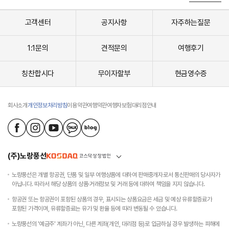
는
도
시
고객센터
공지사항
자주하는질문
사
우
1:1문의
견적문의
여행후기
스
뱅
크
칭찬합시다
무이자할부
현금영수증
-
강
물
을
회사소개
개인정보처리방침
이용약관
여행약관
여행자보험
대리점안내
끌
어
와
만
든
(주)노랑풍선
호
주
노랑풍선은 개별 항공권, 단품 및 일부 여행상품에 대하여 판매중개자로서 통신판매의 당사자가
유
아닙니다. 따라서 해당 상품의 상품·거래정보 및 거래 등에 대하여 책임을 지지 않습니다.
일
의
항공권 또는 항공권이 포함된 상품의 경우, 표시되는 상품요금은 세금 및 예상 유류할증료가
인
포함된 가격이며, 유류할증료는 유가 및 환율 등에 따라 변동될 수 있습니다.
공
해
노랑풍선의 '예금주' 계좌가 아닌, 다른 계좌(개인, 대리점 등)로 입금하실 경우 발생하는 피해에