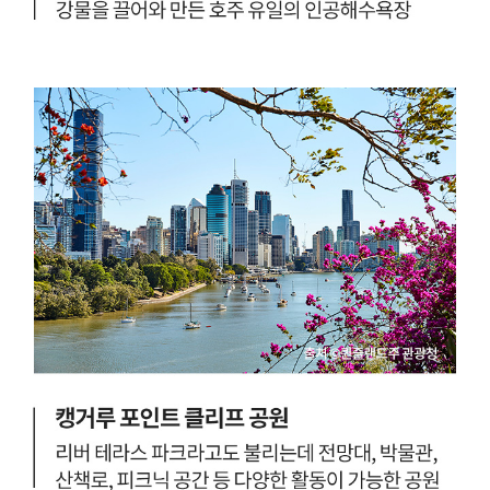
말
로
~
매
2
번
0
살
2
기
4
좋
년
은
2
곳
월
상
까
위
지
권
아
을
시
차
아
지
나
하
항
는
공
도
,
시
브
.
리
유
즈
럽
번
의
은
영
젯
향
스
을