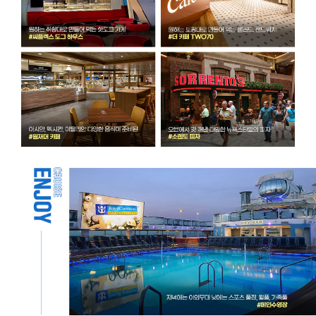
장
3
4
8
m
전
폭
4
1
m
탑
승
객
약
4
,
9
0
0
명
승
무
원
수
약