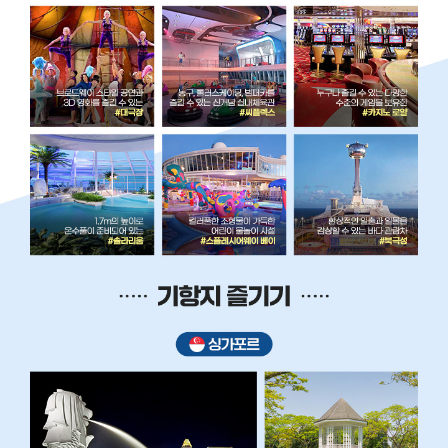
1
,
5
0
0
명
크
루
즈
즐
기
기
R
O
O
M
프