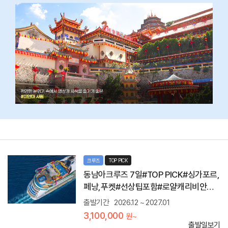
코
스
로
준
비
된
#
정
찬
다
이
닝
룸
기
원
항
하
지
는
즐
취
기
크루즈
TOP PICK
향
기
대
동남아크루즈 7일#TOP PICK#싱가포르,
싱
로
페낭,푸켓#선상팁포함#로얄캐리비안네
가
만
포
비게이터
들
출발기간
2026.12 ~ 2027.01
르
어
싱
3,100,000
원~
먹
가
출발일보기