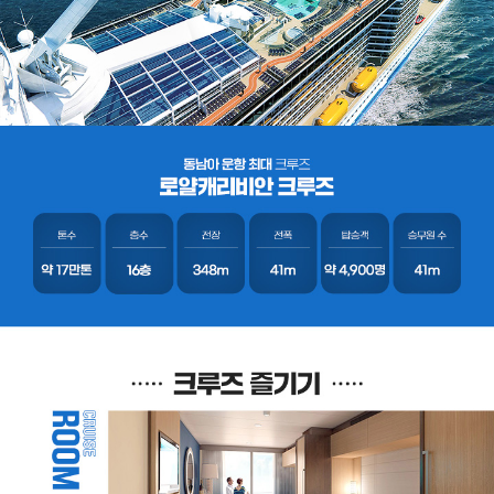
이
동
도
즐
거
운
동
남
동
아
운
남
항
최
아
대
크