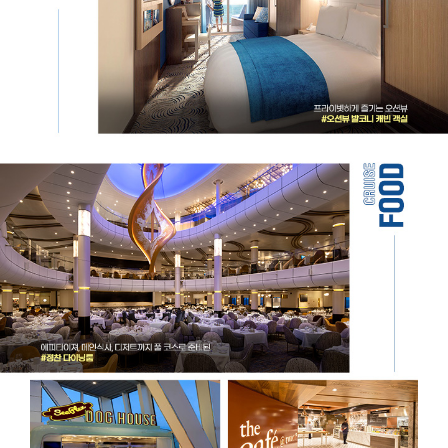
크
루
즈
루
로
얄
즈
캐
리
#
비
싱
안
가
포
크
르
루
#
즈
페
톤
낭
수
약
1
7
만
톤
층
수
1
6
층
전