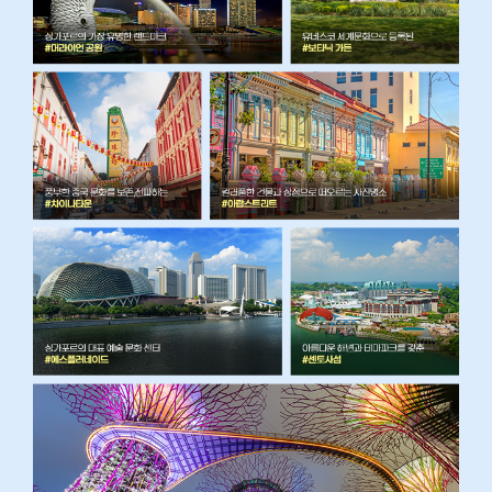
라
이
빗
하
게
즐
기
는
오
션
뷰
#
오
션
뷰
발
코
니
캐
빈
객
실
F
O
O