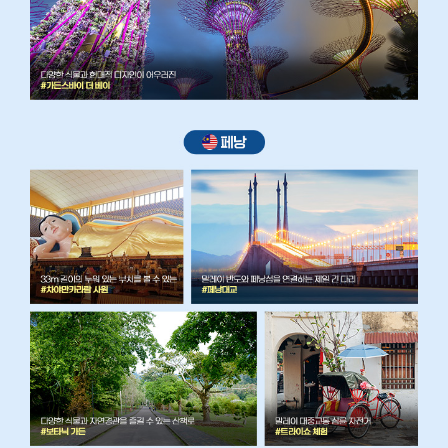
D
에
피
타
이
져
,
스
프
,
샐
러
드
,
메
인
식
사
,
디
저
트
까
지
풀