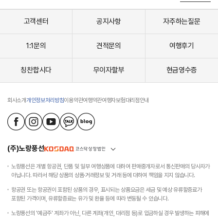
는
포
핫
르
도
고객센터
공지사항
자주하는질문
의
그
가
가
장
게
1:1문의
견적문의
여행후기
유
#
명
씨
한
칭찬합시다
무이자할부
현금영수증
플
랜
렉
드
스
마
도
크
회사소개
개인정보처리방침
이용약관
여행약관
여행자보험
대리점안내
그
#
핫
머
우
라
스
이
원
언
(주)노랑풍선
하
공
는
원
토
노랑풍선은 개별 항공권, 단품 및 일부 여행상품에 대하여 판매중개자로서 통신판매의 당사자가
유
핑
아닙니다. 따라서 해당 상품의 상품·거래정보 및 거래 등에 대하여 책임을 지지 않습니다.
네
대
스
항공권 또는 항공권이 포함된 상품의 경우, 표시되는 상품요금은 세금 및 예상 유류할증료가
로
코
포함된 가격이며, 유류할증료는 유가 및 환율 등에 따라 변동될 수 있습니다.
만
세
들
노랑풍선의 '예금주' 계좌가 아닌, 다른 계좌(개인, 대리점 등)로 입금하실 경우 발생하는 피해에
계