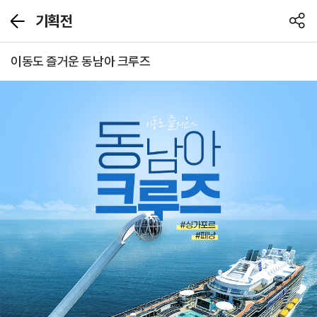
기획전
뒤
공
로
유
가
하
이동도 즐거운 동남아 크루즈
기
기