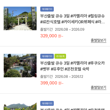
성
사
:
카
해외패키지
오
남
사
부산출발 큐슈 3일 #카멜리아 #힐링큐슈
항
카
도
#료칸식호텔 #카이세키OR뷔페식 #라라
의
착
포트
3
출발기간
2026.08 ~ 2026.09
객
대
실
329,000
원~
명
안
출발일보기
성
내
중
:
하
스
나
탠
해외패키지
라이트팩
이
다
부산출발 큐슈 3일 #카멜리아 #후쿠오카
며
드
,
#벳부 #유후인 #온천호텔 숙박
A
랜
/
드
출발기간
2026.08 ~ 2026.12
패
마
399,000
원~
밀
크
출발일보기
리
청
룸
수
/
사
디
:
해외패키지
럭
교