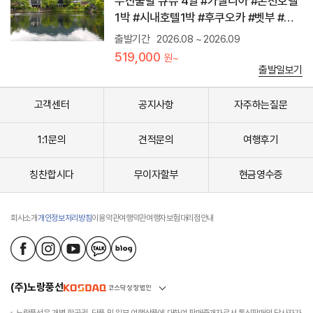
스
부산출발 큐슈 4일 #카멜리아 #온천호텔
토
스
1박 #시내호텔1박 #후쿠오카 #벳부 #유
에
위
서
후인
트
출발기간
2026.08 ~ 2026.09
가
선
장
519,000
원~
내
인
출발일보기
부
기
대
있
시
고객센터
공지사항
자주하는질문
는
설
명
안
소
내
1:1문의
견적문의
여행후기
로
:
절
더
벽
칭찬합시다
무이자할부
현금영수증
파
위
라
에
다
세
이
워
회사소개
개인정보처리방침
이용약관
여행약관
여행자보험
대리점안내
스
진
/
독
면
특
세
한
점
구
(주)노랑풍선
/
조
사
를