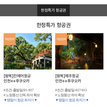
"
요
다
!
한정특가 항공권
시
는
만
한정특가 항공권
날
수
없
는
마감임박
마감임박
항
공
권
가
격
"
1
인
[왕복]진에어항공
[왕복]제주항공
부
인천↔후쿠오카
인천↔후쿠오카
터
무
조
#조건: 출발일:9/1~9/17
#조건: 출발일: 8/27-9/13
건
# 노랑풍선 단독 좌석 확보
# 노랑풍선 좌석 확보
출
▼땡철이 항공 최저가▼
▼땡철이 항공 최저가▼
발