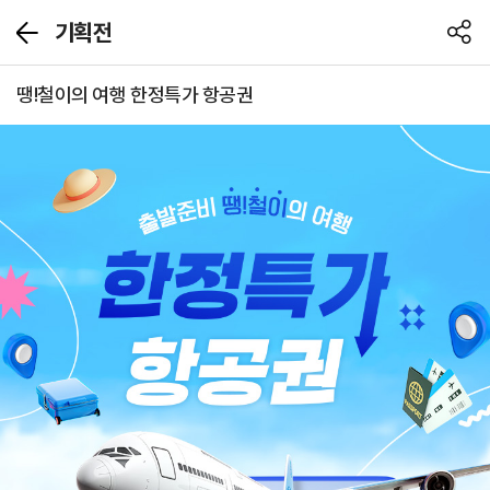
기획전
뒤
공
로
유
가
하
땡!철이의 여행 한정특가 항공권
기
기