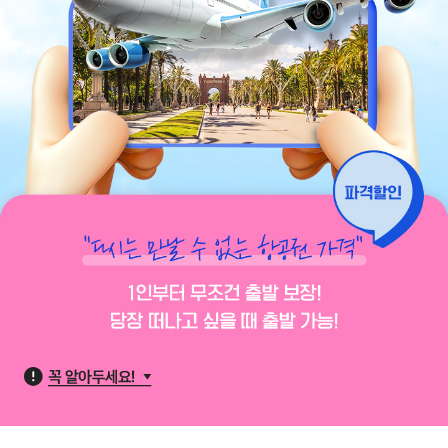
파
꼭
격
알
할
아
인
두
.
세