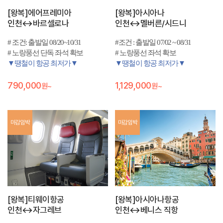
[왕복]에어프레미아
[왕복]아시아나
인천↔바르셀로나
인천↔멜버른/시드니
# 조건: 출발일 08/20~10/31
#조건 : 출발일 07/02 ~ 08/31
# 노랑풍선 단독 좌석 확보
# 노랑풍선 좌석 확보
▼땡철이 항공 최저가▼
▼땡철이 항공 최저가▼
790,000
1,129,000
원~
원~
마감임박
마감임박
[왕복]티웨이항공
[왕복]아시아나항공
인천↔자그레브
인천↔베니스 직항