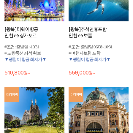
[왕복]티웨이항공
[왕복]추석연휴포함
인천↔싱가포르
인천↔보홀
#조건: 출발일 ~10/31
# 조건: 출발일 06/08~10/31
# 노랑풍선 좌석 확보
# 여행자보험 포함
▼땡철이 항공 최저가▼
▼땡철이 항공 최저가▼
510,800
559,000
원~
원~
마감임박
마감임박