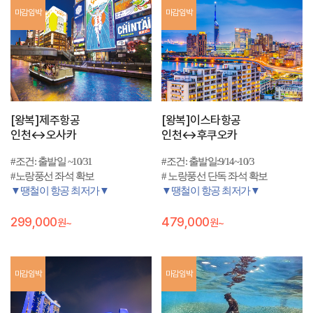
마감임박
마감임박
[왕복]제주항공
[왕복]이스타항공
인천↔오사카
인천↔후쿠오카
#조건: 출발일 ~10/31
#조건: 출발일:9/14~10/3
#노랑풍선 좌석 확보
# 노랑풍선 단독 좌석 확보
▼땡철이 항공 최저가▼
▼땡철이 항공 최저가▼
299,000
479,000
원~
원~
마감임박
마감임박