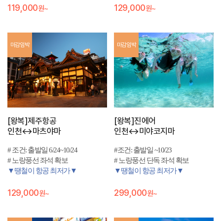
보
119,000
129,000
원~
원~
장
!
당
장
떠
마감임박
마감임박
나
고
싶
을
때
출
발
가
[왕복]제주항공
[왕복]진에어
능
인천↔마츠야마
인천↔미야코지마
!
# 조건: 출발일 6/24~10/24
#조건: 출발일 ~10/23
# 노랑풍선 좌석 확보
# 노랑풍선 단독 좌석 확보
▼땡철이 항공 최저가▼
▼땡철이 항공 최저가▼
129,000
299,000
원~
원~