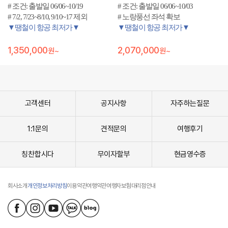
# 조건: 출발일 06/06~10/19
# 조건: 출발일 06/06~10/03
# 7/2, 7/23~8/10, 9/10~17 제외
# 노랑풍선 좌석 확보
▼땡철이 항공 최저가▼
▼땡철이 항공 최저가▼
1,350,000
2,070,000
원~
원~
고객센터
공지사항
자주하는질문
1:1문의
견적문의
여행후기
칭찬합시다
무이자할부
현금영수증
회사소개
개인정보처리방침
이용약관
여행약관
여행자보험
대리점안내