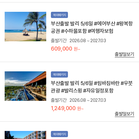
거
리
해외패키지
추
부산출발 발리 5/6일 #에어부산 #왕복항
천
관
공권 #수하물포함 #여행자보험
광
지
출발기간
2026.08 ~ 2027.03
울
609,000
원~
루
출발일보기
와
뚜
사
원
해외패키지
:
부산출발 발리 5/6일 #림바짐바란 #우붓
발
관광 #발리스윙 #자유일정포함
리
의
출발기간
2026.08 ~ 2027.03
7
대
1,249,000
원~
명
출발일보기
소
중
한
해외패키지
곳