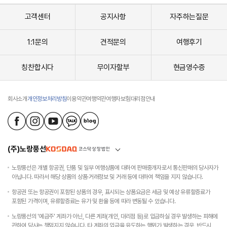
현
지
고객센터
공지사항
자주하는질문
인
들
의
1:1문의
견적문의
여행후기
데
이
칭찬합시다
무이자할부
현금영수증
트
장
소
로
회사소개
개인정보처리방침
이용약관
여행약관
여행자보험
대리점안내
도
유
명
한
곳
(주)노랑풍선
으
로
노랑풍선은 개별 항공권, 단품 및 일부 여행상품에 대하여 판매중개자로서 통신판매의 당사자가
움
아닙니다. 따라서 해당 상품의 상품·거래정보 및 거래 등에 대하여 책임을 지지 않습니다.
푹
파
항공권 또는 항공권이 포함된 상품의 경우, 표시되는 상품요금은 세금 및 예상 유류할증료가
인
포함된 가격이며, 유류할증료는 유가 및 환율 등에 따라 변동될 수 있습니다.
절
벽
노랑풍선의 '예금주' 계좌가 아닌, 다른 계좌(개인, 대리점 등)로 입금하실 경우 발생하는 피해에
사
관하여 당사는 책임지지 않습니다. 타 계좌의 입금을 유도하는 행위가 발생하는 경우, 반드시