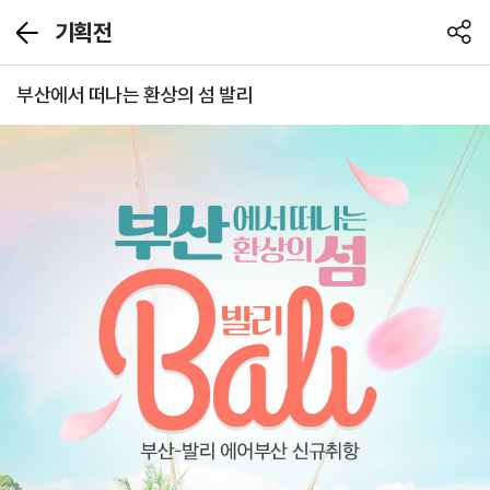
기획전
뒤
공
로
유
가
하
부산에서 떠나는 환상의 섬 발리
기
기