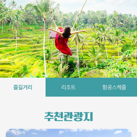
부
산
에
서
떠
나
는