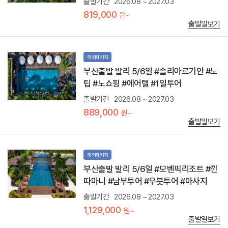
출발기간
2026.08 ~ 2027.03
있
는
819,000
원~
그
출발일보기
림
같
은
해외패키지
풍
경
부산출발 발리 5/6일 #솔리아르기안 #노
을
팁 #노쇼핑 #에어텔 #1일투어
자
랑
출발기간
2026.08 ~ 2027.03
하
889,000
원~
는
출발일보기
곳
이
다
.
해외패키지
워
부산출발 발리 5/6일 #모벤픽리조트 #낀
터
블
따마니 #남부투어 #우붓투어 #마사지
로
우
출발기간
2026.08 ~ 2027.03
:
1,129,000
원~
발
출발일보기
리