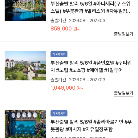
으
부산출발 발리 5/6일 #아나세라(구 스위
로
스벨) #우붓관광 #발리스윙 #자유일정포
힌
함
두
출발기간
2026.08 ~ 2027.03
신
859,000
원~
중
출발일보기
바
다
의
신
해외패키지
을
부산출발 발리 5/6일 #풀만호텔 #꾸따위
모
시
치 #노팁 #노쇼핑 #에어텔 #1일투어
는
곳
출발기간
2026.08 ~ 2027.03
으
1,049,000
원~
로
출발일보기
절
벽
아
래
해외패키지
와
부산출발 발리 5/6일 #솔리아르기안 #우
맞
붓관광 #마사지 #자유일정포함
닿
아