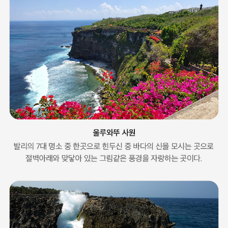
환
상
의
섬
발
리
부
산
발
리
에
어
부
산
신
규
취
항