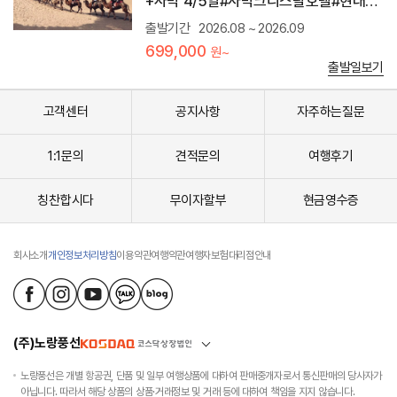
+사막 4/5일#사막크리스탈호텔#현대식
서
-
내
도
샹
게르2인1실
출발기간
2026.08 ~ 2026.09
몽
포
사
기
699,000
완
골
원~
할
사
출발일보기
동
수
막
부
없
:
의
고객센터
공지사항
자주하는질문
는
붉
역
편
은
사
안
모
1:1문의
견적문의
여행후기
함
래
가
을
와
깊
누
푸
은
칭찬합시다
무이자할부
현금영수증
려
른
도
보
하
시
세
늘
-
요
회사소개
개인정보처리방침
이용약관
여행약관
여행자보험
대리점안내
의
울
.
장
란
엄
부
한
통
대
초
비
(주)노랑풍선
원
,
:
사
노랑풍선은 개별 항공권, 단품 및 일부 여행상품에 대하여 판매중개자로서 통신판매의 당사자가
붉
막
아닙니다. 따라서 해당 상품의 상품·거래정보 및 거래 등에 대하여 책임을 지지 않습니다.