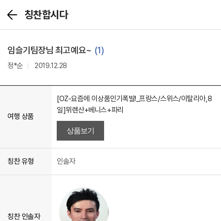
칭찬합시다
뒤
로
가
기
임슬기팀장님 최고예요~
(1)
정*순
2019.12.28
[OZ-요즘에 이상품인기폭발!_프랑스/스위스/이탈리아,8
일]뮈렌산+베니스+파리
여행 상품
상품보기
칭찬 유형
인솔자
칭찬 인솔자