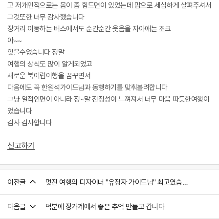
고 저개인적으로는 몸이 좀 힘드면이 있었는데 맘으로 세심하게 살펴주셔서
그것또한 너무 감사했습니다
장거리 이동하는 버스에서도 순간순간 웃음을 자아애는 조크
아~~
잊을수없습니다 정말
여행의 상식도 많이 알게되었고
새로운 북여럽여행을 꿈꾸면서
다음에도 꼭 한원석가이드님과 동행하기를 맞춰볼려합니다
그냥 일적인면이 아니라 정~말 진정성이 느껴져서 너무 마음 따듯한여행이
었습니다
감사 감사합니다
신고하기
이전글
멋진 여행의 디자이너 "유정자 가이드님" 최고였습니다!
다음글
덕분에 장가계에서 좋은 추억 만들고 갑니다