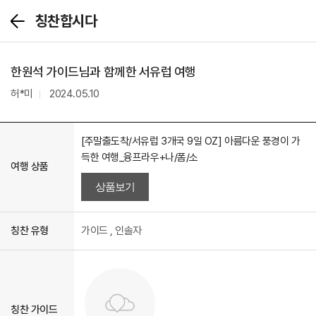
칭찬합시다
뒤
로
가
기
한원석 가이드님과 함께한 서유럽 여행
허*미
2024.05.10
[주말출도착/서유럽 3개국 9일 OZ] 아름다운 풍경이 가
득한 여행_융프라우+나/폼/소
여행 상품
상품보기
칭찬 유형
가이드 , 인솔자
칭찬 가이드