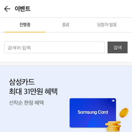
이벤트
뒤
로
가
진행중
종료
당첨자 발표
기
검색