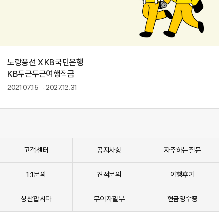
노랑풍선 X KB국민은행
KB두근두근여행적금
2021.07.15 ~ 2027.12.31
고객센터
공지사항
자주하는질문
1:1문의
견적문의
여행후기
칭찬합시다
무이자할부
현금영수증